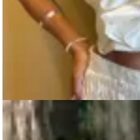
60
% OFF
AZU
Top Luz
$ 3.790
$ 1.500