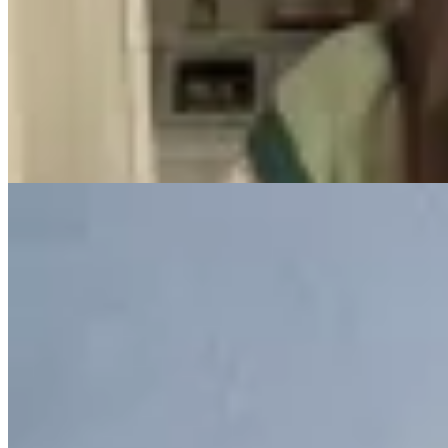
AZU
Chaleco Ceibo
$ 1.100