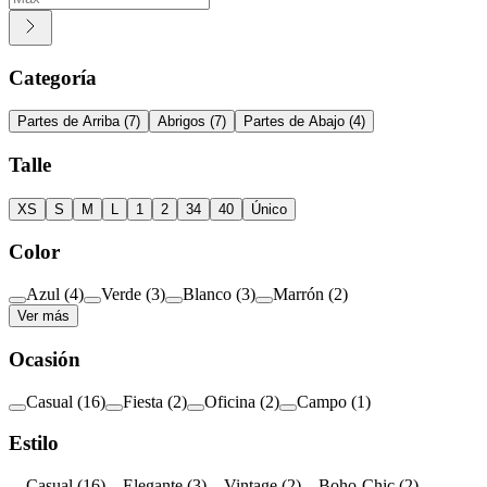
Categoría
Partes de Arriba
(
7
)
Abrigos
(
7
)
Partes de Abajo
(
4
)
Talle
XS
S
M
L
1
2
34
40
Único
Color
Azul
(
4
)
Verde
(
3
)
Blanco
(
3
)
Marrón
(
2
)
Ver más
Ocasión
Casual
(
16
)
Fiesta
(
2
)
Oficina
(
2
)
Campo
(
1
)
Estilo
Casual
(
16
)
Elegante
(
3
)
Vintage
(
2
)
Boho-Chic
(
2
)