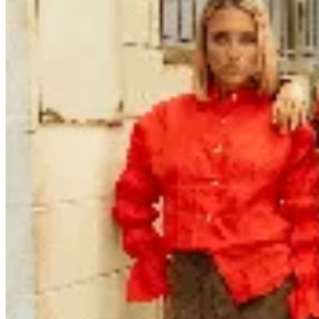
AZU
Pollera Farm
$ 4.290