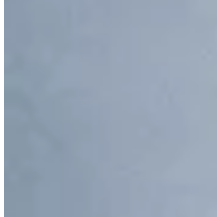
AZU
Campera Viver
$ 6.790