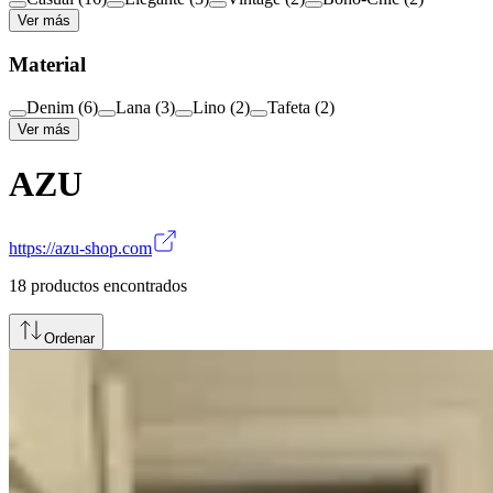
Ver más
Material
Denim
(
6
)
Lana
(
3
)
Lino
(
2
)
Tafeta
(
2
)
Ver más
AZU
https://azu-shop.com
18
productos encontrados
Ordenar