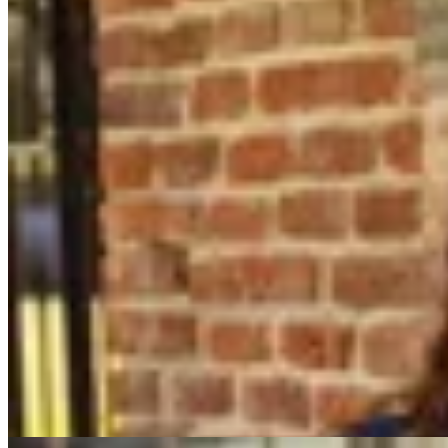
60
% OFF
AZU
Camisa Silvestre Jean
$ 6.200