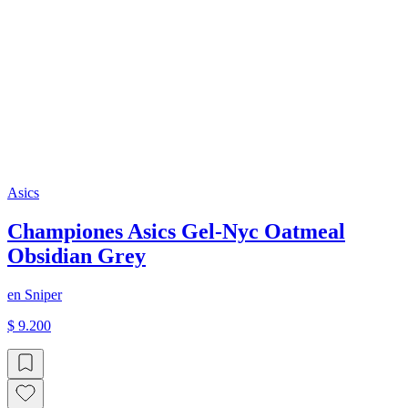
Asics
Championes Asics Gel-Nyc Oatmeal
Obsidian Grey
en
Sniper
$ 9.200