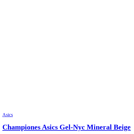
Asics
Championes Asics Gel-Nyc Mineral Beige