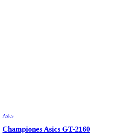
Asics
Championes Asics GT-2160