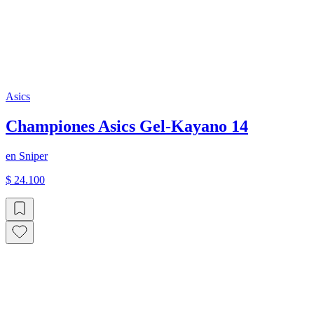
Asics
Championes Asics Gel-Kayano 14
en
Sniper
$ 24.100