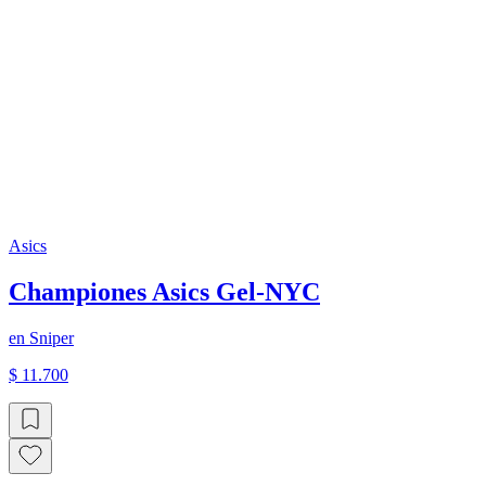
Asics
Championes Asics Gel-NYC
en
Sniper
$ 11.700