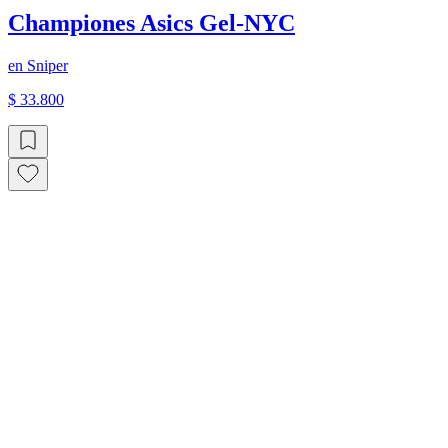
Championes Asics Gel-NYC
en
Sniper
$ 33.800