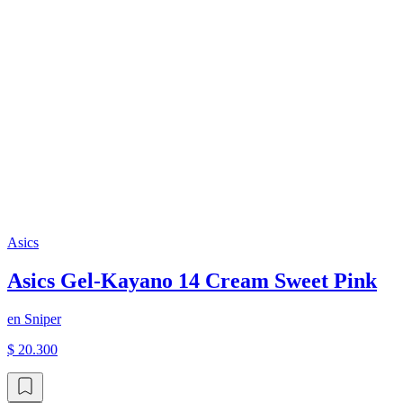
Asics
Asics Gel-Kayano 14 Cream Sweet Pink
en
Sniper
$ 20.300