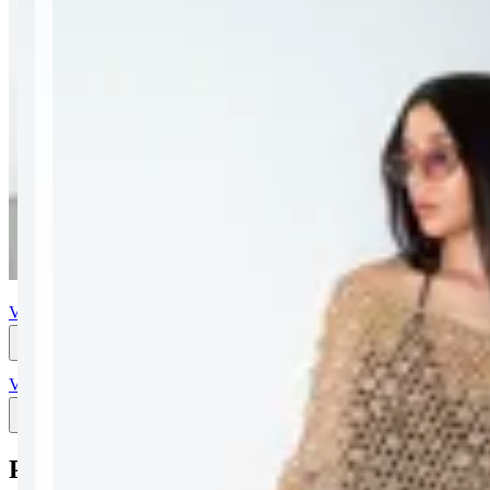
$ 2.415
$ 1.811
25
% OFF
⚠️
Este producto ya no está disponible
Descripción:
Poncho de tejido crochet en color beige, con diseño de red adornado
con lentejuelas circulares y terminación de flecos en el ruedo.
Ver en AR STUDIO
Compartir
Reportar un problema
Ver en AR STUDIO
Compartir
Reportar un problema
Productos similares