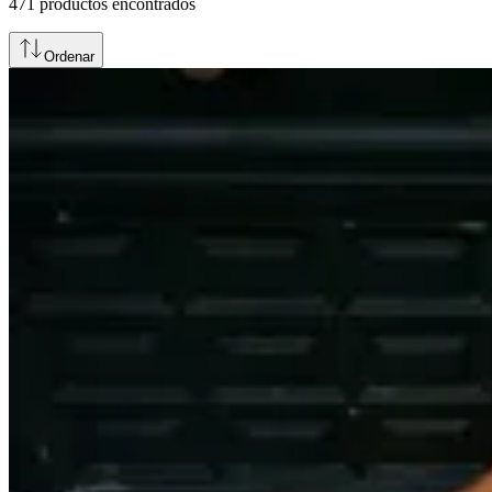
471
productos encontrados
Ordenar