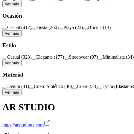
Ver más
Ocasión
Casual
(
417
)
Fiesta
(
260
)
Playa
(
23
)
Oficina
(
13
)
Ver más
Estilo
Casual
(
323
)
Elegante
(
177
)
Streetwear
(
97
)
Minimalista
(
34
)
Ver más
Material
Denim
(
41
)
Cuero Sintético
(
40
)
Cuero
(
33
)
Lycra (Elastano
Ver más
AR STUDIO
https://arstudiouy.com