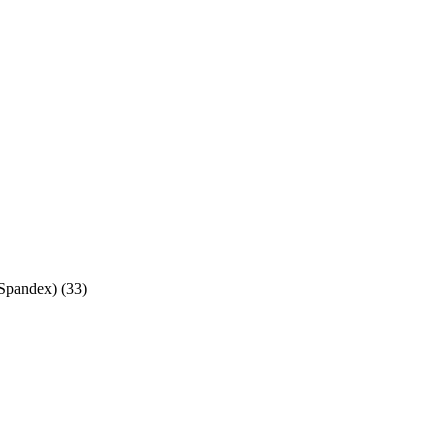
/Spandex)
(
33
)