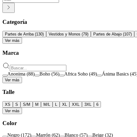
Categoría
Partes de Arriba
(
130
)
Vestidos y Monos
(
79
)
Partes de Abajo
(
107
)
Ver más
Marca
Anonima
(
88
)
Boho
(
56
)
Africa Soho
(
49
)
Ánima Basics
(
45
Ver más
Talle
XS
S
S/M
M
M/L
L
XL
XXL
3XL
6
Ver más
Color
Negro
(
172
)
Marrón
(
62
)
Blanco
(
57
)
Beige
(
32
)