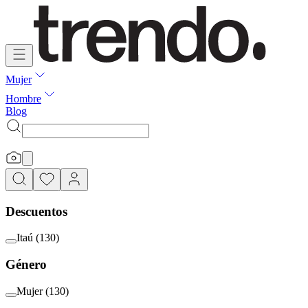
Mujer
Hombre
Blog
Descuentos
Itaú
(
130
)
Género
Mujer
(
130
)