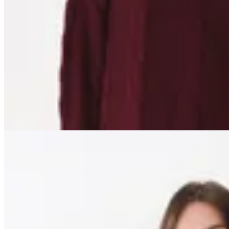
$ 3.953
$ 6.200
$ 4.650