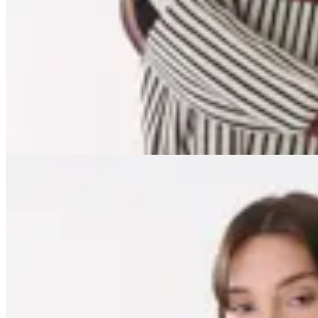
$ 4.480
$ 6.200
$ 5.270