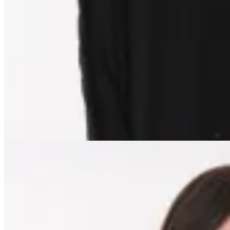
$ 3.953
$ 6.200
$ 4.650