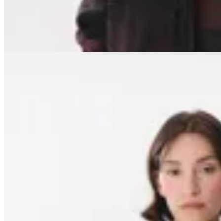
$ 5.760
20
% OFF