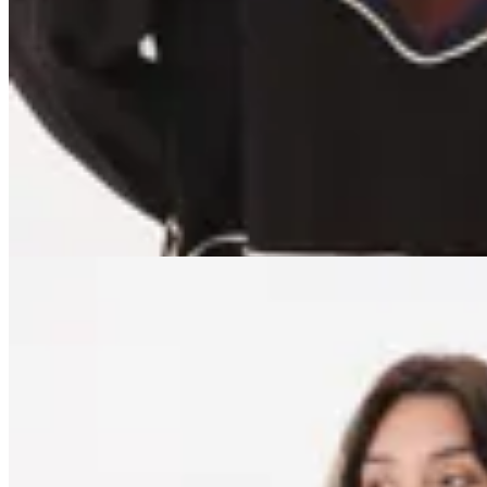
$ 3.889
$ 6.100
$ 4.575