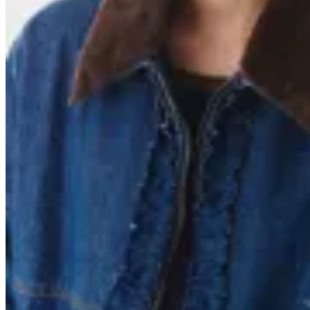
Anthea
Campera Field
$ 4.896
$ 7.200
$ 5.760