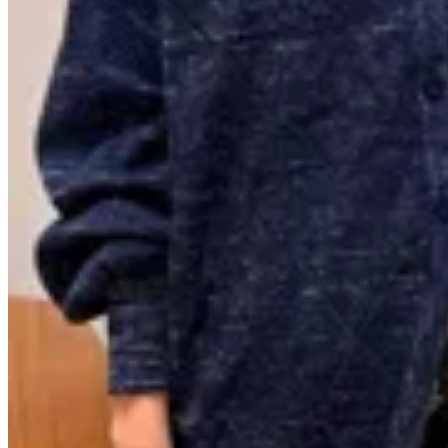
Anthea
Camisa Bling
$ 4.284
$ 6.300
$ 5.040