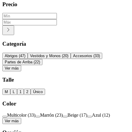
Precio
Categoría
Abrigos
(
47
)
Vestidos y Monos
(
20
)
Accesorios
(
33
)
Partes de Arriba
(
22
)
Ver más
Talle
M
L
1
2
Único
Color
Multicolor
(
33
)
Marrón
(
23
)
Beige
(
17
)
Azul
(
12
)
Ver más