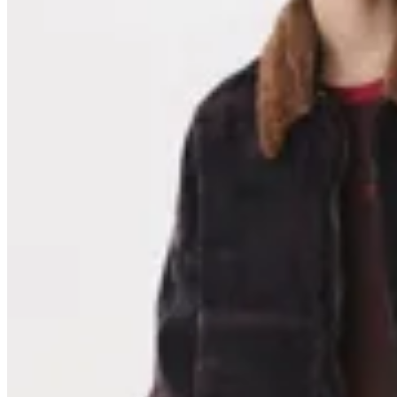
Anthea
Campera Field
$ 4.896
$ 7.200