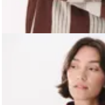
$ 6.500
$ 5.200
20
% OFF