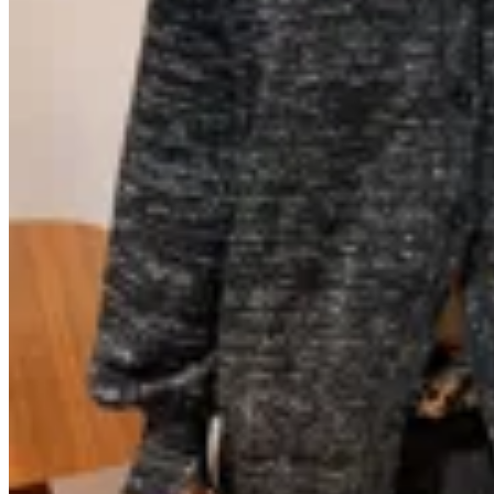
Anthea
Camisa Bling
$ 4.284
$ 6.300
$ 5.040