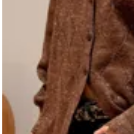
Anthea
Camisa Bling
$ 4.284
$ 6.300
$ 5.040