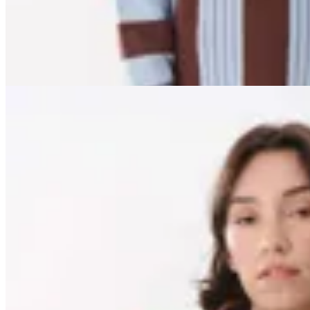
$ 5.200
20
% OFF