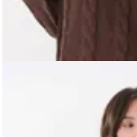
$ 3.953
$ 6.200
$ 4.650