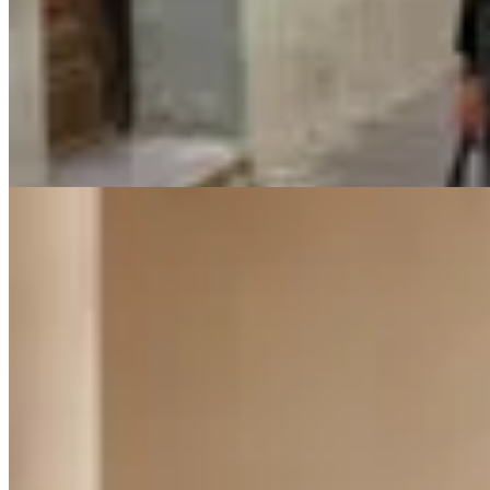
Vestido Mora
$ 2.690