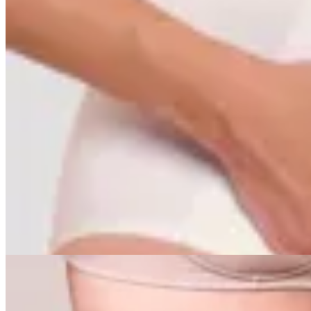
20
% OFF
ANANDA
Bombacha maternal clásica
$ 750