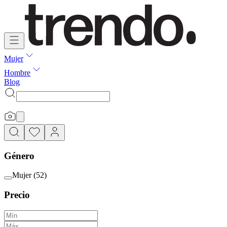
Mujer
Hombre
Blog
Género
Mujer
(
52
)
Precio