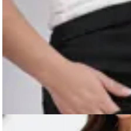
ANANDA
Pantalón de vestir maternal
$ 2.690