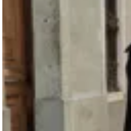
ANANDA