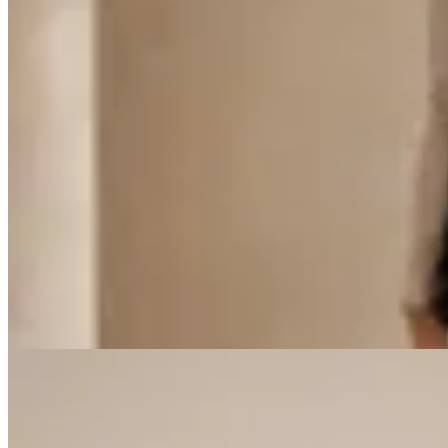
ANANDA
Vestido Mora
$ 2.690