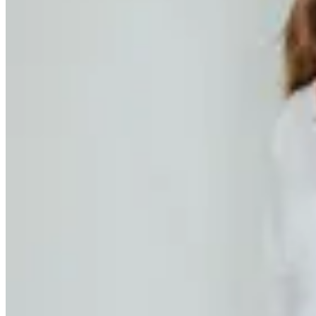
ANANDA
Pijama Luna Largo