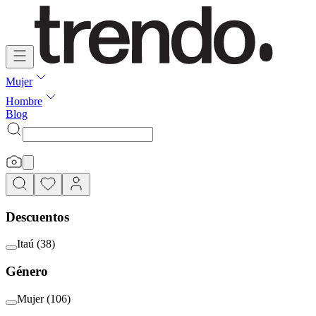
Mujer
Hombre
Blog
Descuentos
Itaú
(
38
)
Género
Mujer
(
106
)