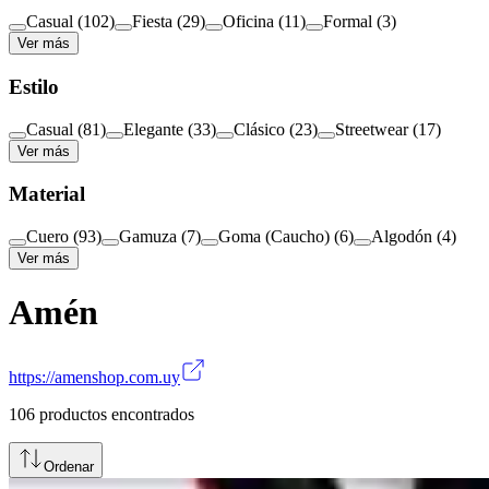
Casual
(
102
)
Fiesta
(
29
)
Oficina
(
11
)
Formal
(
3
)
Ver más
Estilo
Casual
(
81
)
Elegante
(
33
)
Clásico
(
23
)
Streetwear
(
17
)
Ver más
Material
Cuero
(
93
)
Gamuza
(
7
)
Goma (Caucho)
(
6
)
Algodón
(
4
)
Ver más
Amén
https://amenshop.com.uy
106
productos encontrados
Ordenar