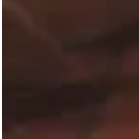
Amapola
Brazalete Alu
$ 1.850