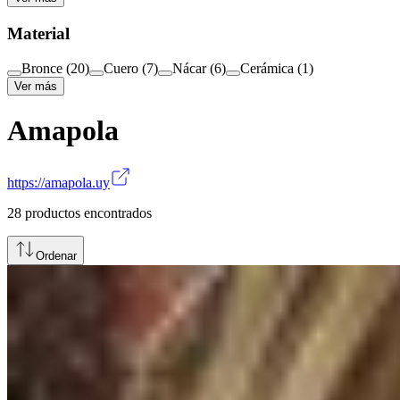
Material
Bronce
(
20
)
Cuero
(
7
)
Nácar
(
6
)
Cerámica
(
1
)
Ver más
Amapola
https://amapola.uy
28
productos encontrados
Ordenar