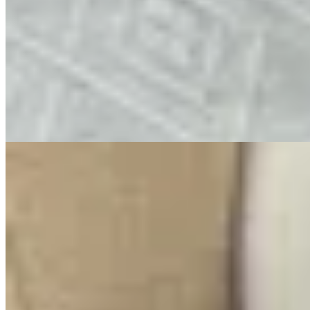
Amapola
Cápsula Raíces
$ 4.000