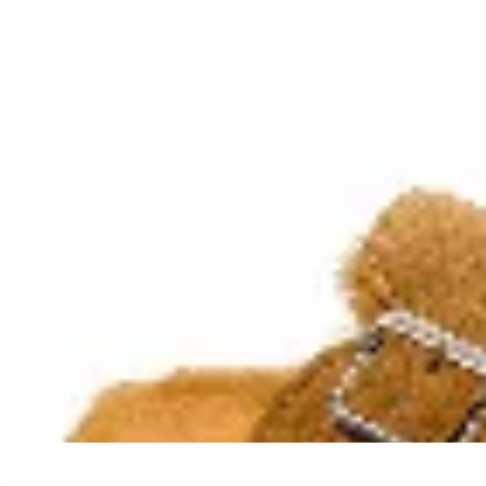
Amadora
Zuecos con corderito
$ 990