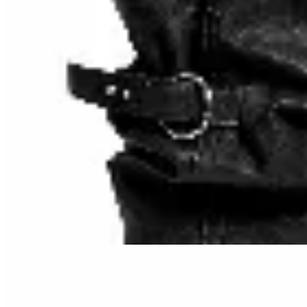
Amadora
Bota Nora
$ 3.190
$ 1.990