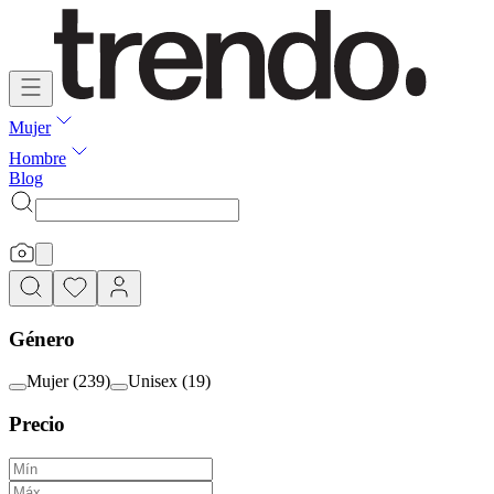
Mujer
Hombre
Blog
Género
Mujer
(
239
)
Unisex
(
19
)
Precio