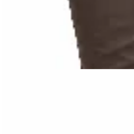
Amadora
Bota bucanera Max
$ 3.490