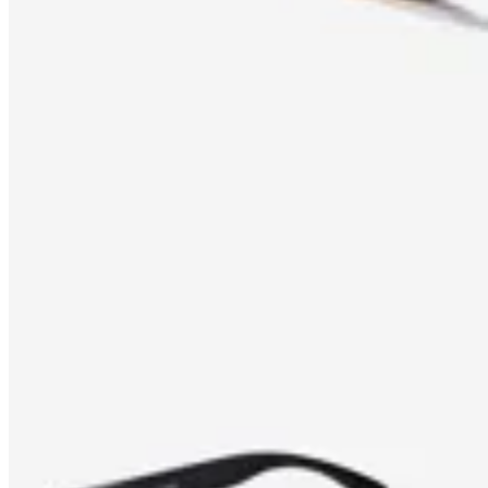
Lentes de sol Hawkers x Smiley Lash Eco
$ 4.490