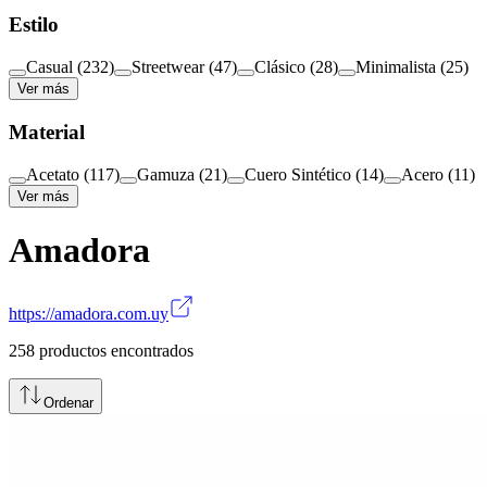
Estilo
Casual
(
232
)
Streetwear
(
47
)
Clásico
(
28
)
Minimalista
(
25
)
Ver más
Material
Acetato
(
117
)
Gamuza
(
21
)
Cuero Sintético
(
14
)
Acero
(
11
)
Ver más
Amadora
https://amadora.com.uy
258
productos encontrados
Ordenar