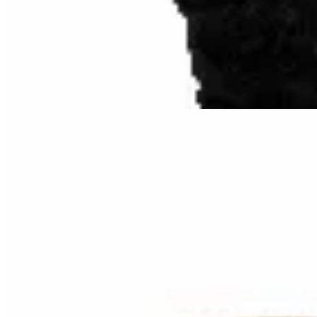
$ 3.190
$ 1.990
38
% OFF