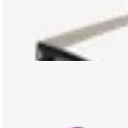
Amadora
Lentes de sol Hawkers One LS Metal
$ 4.190
47
% OFF