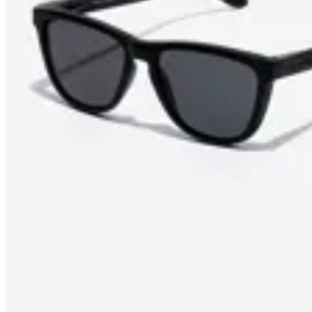
Amadora
Lentes de sol Hawkers One Raw
$ 3.590