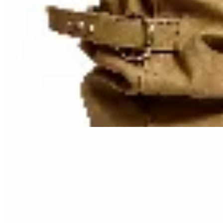
Amadora
Bota Nora
$ 3.190
$ 1.990
38
% OFF