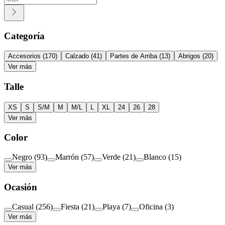
Categoría
Accesorios
(
170
)
Calzado
(
41
)
Partes de Arriba
(
13
)
Abrigos
(
20
)
Ver más
Talle
XS
S
S/M
M
M/L
L
XL
24
26
28
Ver más
Color
Negro
(
93
)
Marrón
(
57
)
Verde
(
21
)
Blanco
(
15
)
Ver más
Ocasión
Casual
(
256
)
Fiesta
(
21
)
Playa
(
7
)
Oficina
(
3
)
Ver más