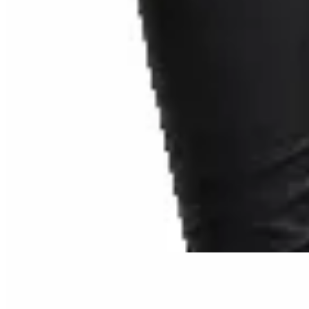
Amadora
Bota bucanera Max
$ 3.490
38
% OFF