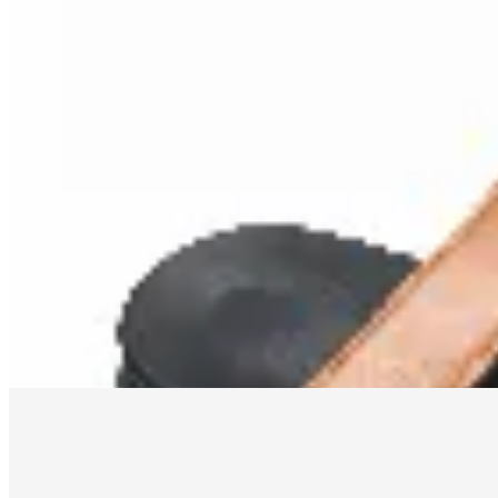
Amadora
Sandalias H
$ 1.490
$ 790