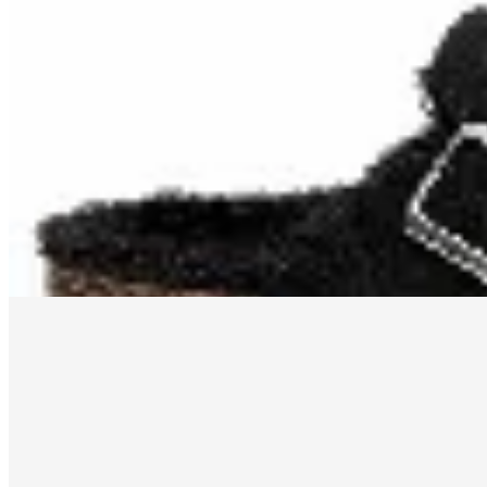
Amadora
Zuecos con corderito
$ 990