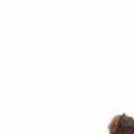
Amadora
Zuecos con corderito