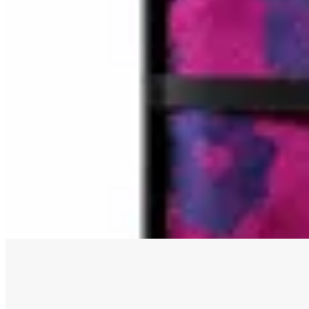
Florenzi
Pañuelo de bolsillo Florenzi
en
Altoconcepto
$ 290