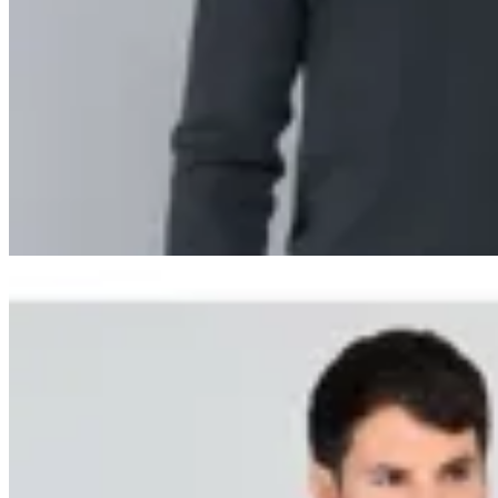
Arrow
Sweater a la Base Arrow
en
Altoconcepto
$ 2.990