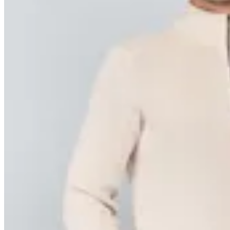
Arrow
Sweater Medio Cierre Arrow
en
Altoconcepto
$ 3.490