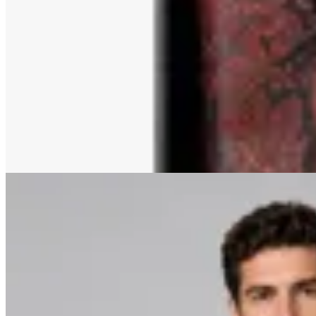
Florenzi
Pañuelo de bolsillo Terracota
en
Altoconcepto
$ 290