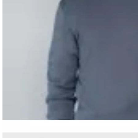
Arrow
Sweater a la Base Arrow
en
Altoconcepto
$ 2.990