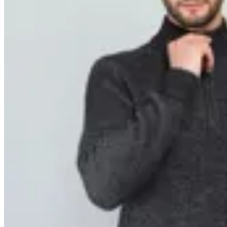
Arrow
Sweater Medio Cierre
en
Altoconcepto
$ 3.490