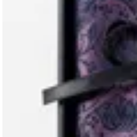
Florenzi
Pañuelo de bolsillo
en
Altoconcepto
$ 290