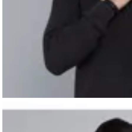
Arrow
Sweater Medio Cierre Arrow
en
Altoconcepto
$ 3.490