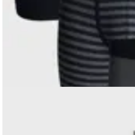
Arrow
Pack Boxer x 3
en
Altoconcepto
$ 1.190