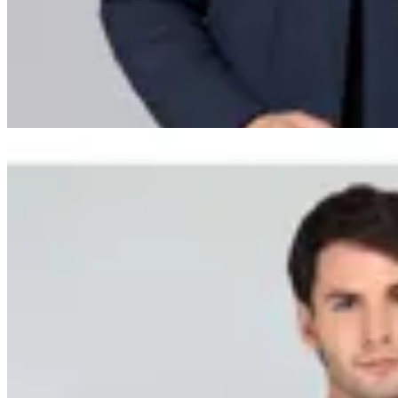
en
Altoconcepto
$ 5.990