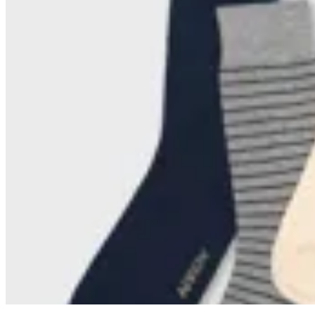
Arrow
Medias Arrow Pack x 4
en
Altoconcepto
$ 990