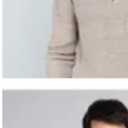
Arrow
Sweater Medio Cierre
en
Altoconcepto
$ 3.490