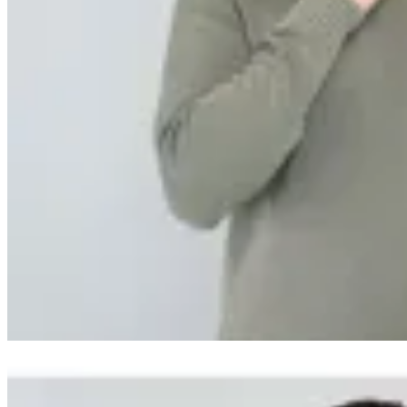
Arrow
Sweater a la Base Arrow
en
Altoconcepto
$ 2.990