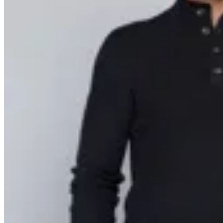
Arrow
Sweater cuello alto con botones
en
Altoconcepto
$ 3.490