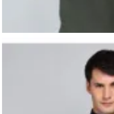
en
Altoconcepto
$ 3.490