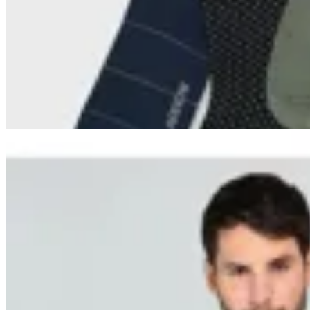
Medias Arrow Pack x 4
en
Altoconcepto
$ 990