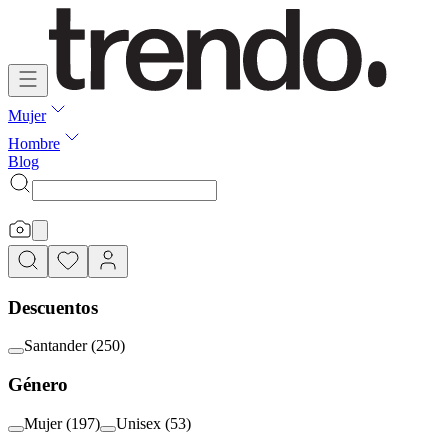
Mujer
Hombre
Blog
Descuentos
Santander
(
250
)
Género
Mujer
(
197
)
Unisex
(
53
)