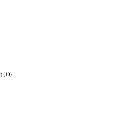
x)
(
10
)