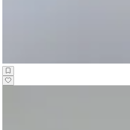
Aros Mini Marga Silver
$ 842
$ 990