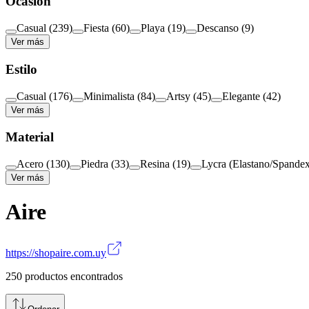
Ocasión
Casual
(
239
)
Fiesta
(
60
)
Playa
(
19
)
Descanso
(
9
)
Ver más
Estilo
Casual
(
176
)
Minimalista
(
84
)
Artsy
(
45
)
Elegante
(
42
)
Ver más
Material
Acero
(
130
)
Piedra
(
33
)
Resina
(
19
)
Lycra (Elastano/Spande
Ver más
Aire
https://shopaire.com.uy
250
productos encontrados