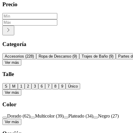
Precio
Categoría
Accesorios
(
228
)
Ropa de Descanso
(
9
)
Trajes de Baño
(
9
)
Partes d
Ver más
Talle
S
M
1
2
3
6
7
8
9
Único
Ver más
Color
Dorado
(
62
)
Multicolor
(
39
)
Plateado
(
34
)
Negro
(
27
)
Ver más