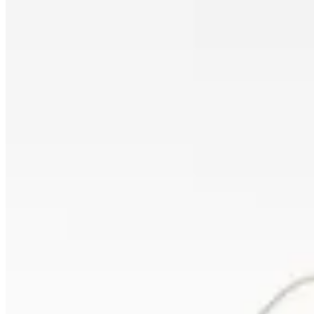
39
% OFF
Adolfo Dominguez
Bolso cilíndrico Adolfo Dominguez