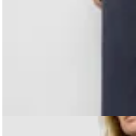
Adolfo Dominguez
Pantalón tobillero de algodón orgánico
en
Magma
$ 8.600
$ 4.300