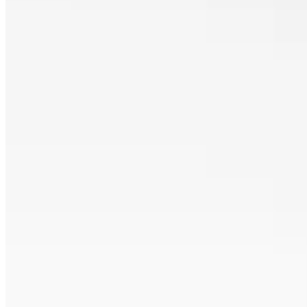
50
% OFF