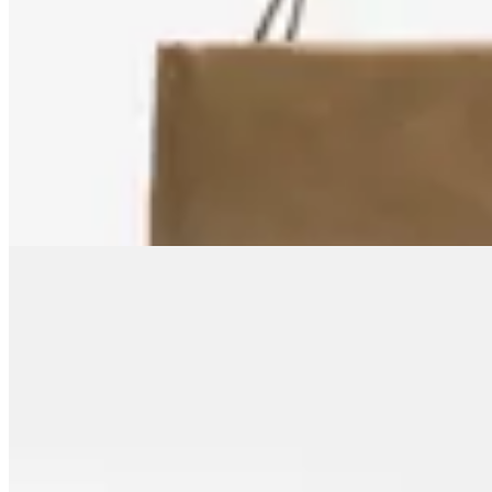
Bolso Adolfo Dominguez
en
Magma
$ 7.400
$ 4.500