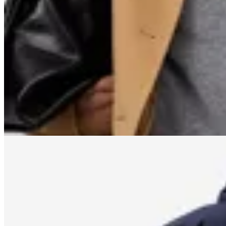
Adolfo Dominguez
Chaqueta Corta Camel
en
Magma
$ 20.900
$ 12.500