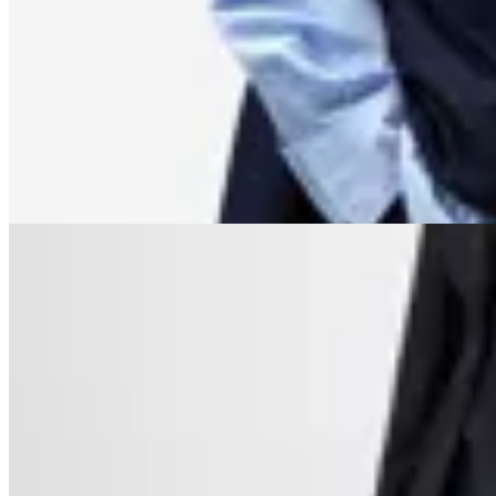
en
Magma
$ 13.100
$ 7.800