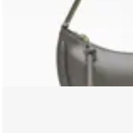
Adolfo Dominguez
Bolso Luna Adolfo Dominguez
en
Magma
$ 7.400
$ 3.700