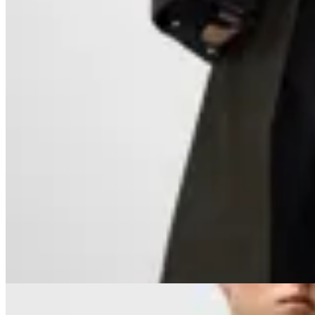
Adolfo Dominguez
Chaqueta larga efecto encerado
en
Magma
$ 18.700
$ 11.200