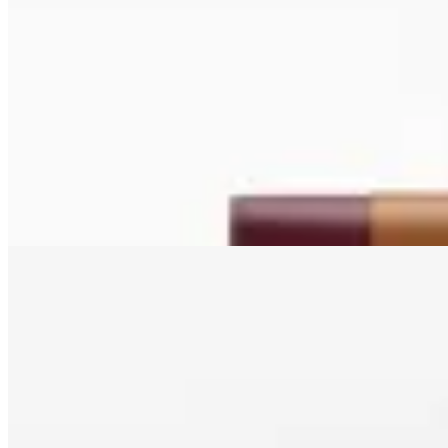
Adolfo Dominguez
Billetero Horizonte Tricolor
en
Magma
$ 5.600
$ 3.400