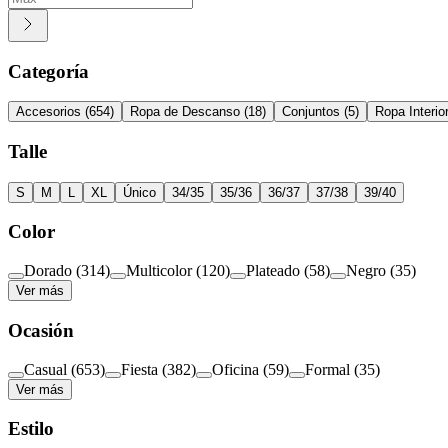
Categoría
Accesorios
(
654
)
Ropa de Descanso
(
18
)
Conjuntos
(
5
)
Ropa Interio
Talle
S
M
L
XL
Único
34/35
35/36
36/37
37/38
39/40
Color
Dorado
(
314
)
Multicolor
(
120
)
Plateado
(
58
)
Negro
(
35
)
Ver más
Ocasión
Casual
(
653
)
Fiesta
(
382
)
Oficina
(
59
)
Formal
(
35
)
Ver más
Estilo