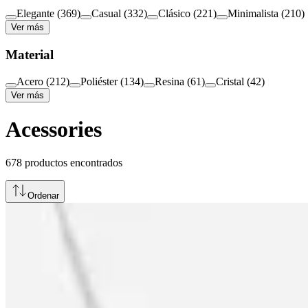
Elegante
(
369
)
Casual
(
332
)
Clásico
(
221
)
Minimalista
(
210
)
Ver más
Material
Acero
(
212
)
Poliéster
(
134
)
Resina
(
61
)
Cristal
(
42
)
Ver más
Acessories
678
productos encontrados
Ordenar