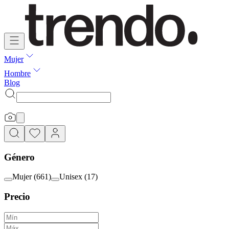
Mujer
Hombre
Blog
Género
Mujer
(
661
)
Unisex
(
17
)
Precio