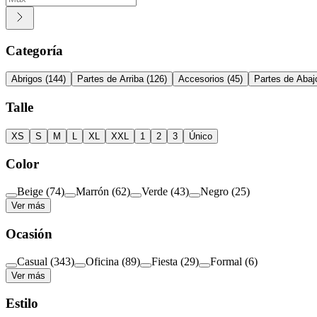
Categoría
Abrigos
(
144
)
Partes de Arriba
(
126
)
Accesorios
(
45
)
Partes de Abaj
Talle
XS
S
M
L
XL
XXL
1
2
3
Único
Color
Beige
(
74
)
Marrón
(
62
)
Verde
(
43
)
Negro
(
25
)
Ver más
Ocasión
Casual
(
343
)
Oficina
(
89
)
Fiesta
(
29
)
Formal
(
6
)
Ver más
Estilo