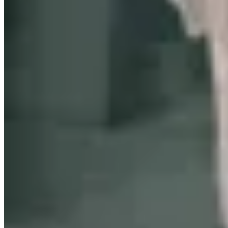
Abisai
Blusa Sole
$ 2.890