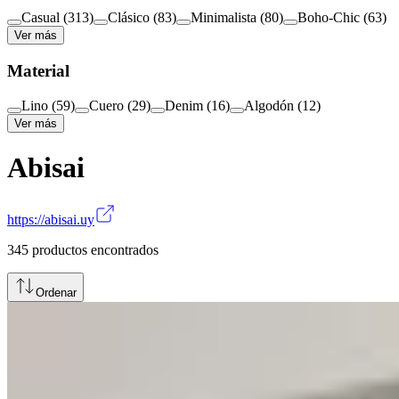
Casual
(
313
)
Clásico
(
83
)
Minimalista
(
80
)
Boho-Chic
(
63
)
Ver más
Material
Lino
(
59
)
Cuero
(
29
)
Denim
(
16
)
Algodón
(
12
)
Ver más
Abisai
https://abisai.uy
345
productos encontrados
Ordenar