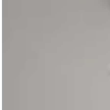
Varselé
Pantalón Cala
$ 1.790