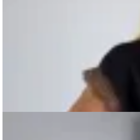
Varselé
Blusa Porto
$ 1.590