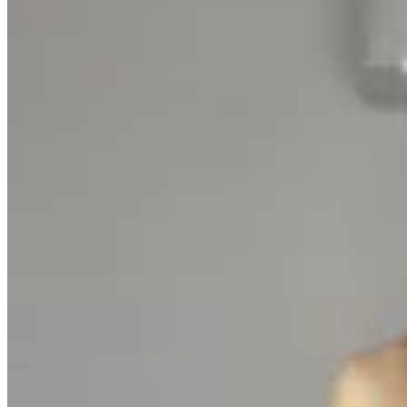
Varselé