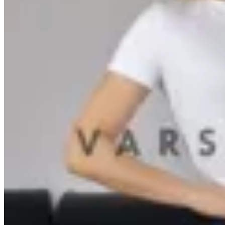
Varselé
Remera Básica
$ 990
Varselé