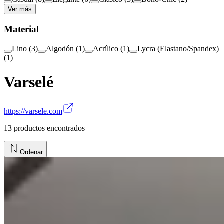
Ver más
Material
Lino
(
3
)
Algodón
(
1
)
Acrílico
(
1
)
Lycra (Elastano/Spandex)
(
1
)
Varselé
https://varsele.com
13
productos encontrados
Ordenar