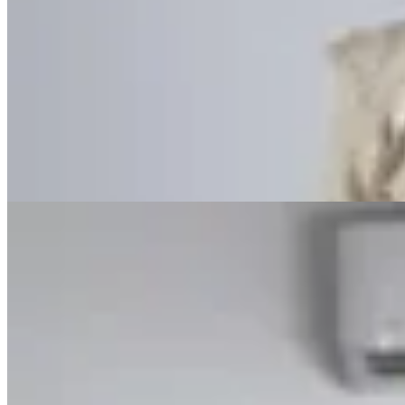
Varselé
Blusa Aurora
$ 1.590