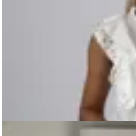
Varselé
Blusa Osaka
$ 1.590