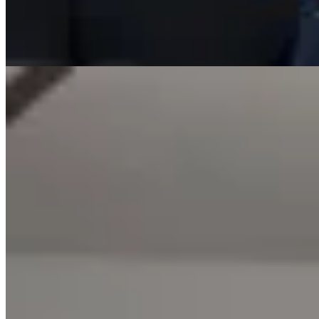
https://varsele.com
Filtrar
Ordenar
13
productos encontrados