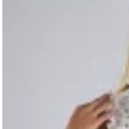
Varselé
Blusa Bélgica
$ 1.290