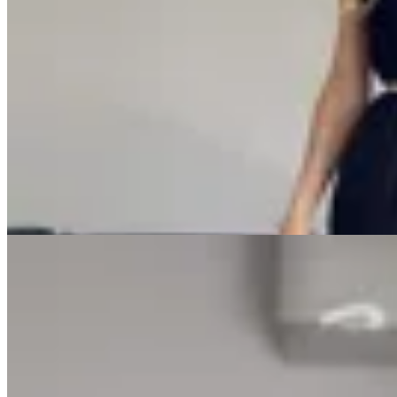
Varselé
Mono Cata
$ 1.890