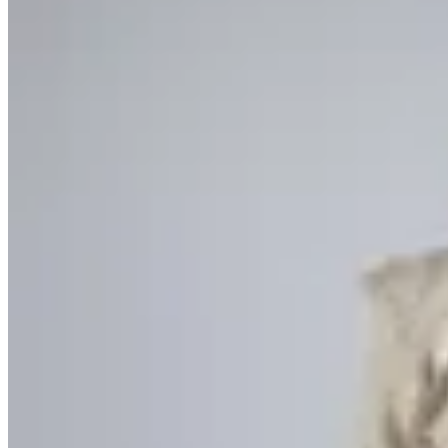
Varselé
Blusa Aurora
$ 1.590