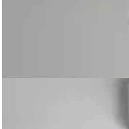
Varselé
Pantalón Cala
$ 1.790