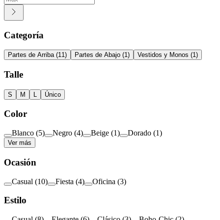
Categoría
Partes de Arriba
(
11
)
Partes de Abajo
(
1
)
Vestidos y Monos
(
1
)
Talle
S
M
L
Único
Color
Blanco
(
5
)
Negro
(
4
)
Beige
(
1
)
Dorado
(
1
)
Ver más
Ocasión
Casual
(
10
)
Fiesta
(
4
)
Oficina
(
3
)
Estilo
Casual
(
8
)
Elegante
(
6
)
Clásico
(
3
)
Boho-Chic
(
2
)