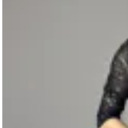
Varselé
Blusa de Lentejuelas
$ 2.190