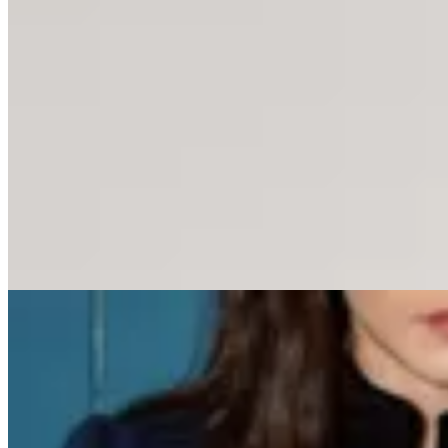
Handbag
Campera Bomber
$ 3.400
27
% OFF
Agotado