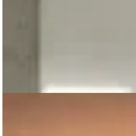
GENORA
Vestido Manhattan
$ 3.490