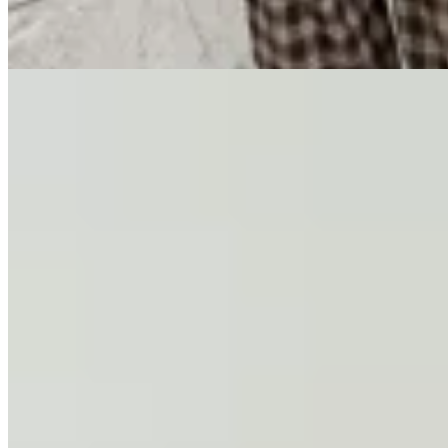
15
% OFF
Agotado