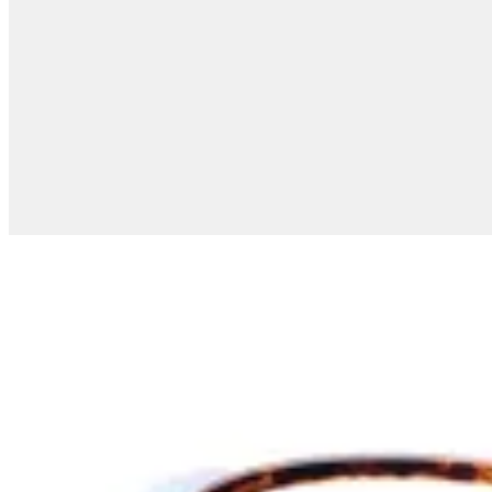
Zara
Gorro Beanie con Pelo
$ 1.490
$ 1.090