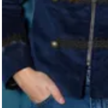
Blazer Napoles
$ 14.500
¿Querés ser parte de Trendo?
Tengo una tienda
Soy creador
Apoyan:
Términos y condiciones
-
Política de privacidad