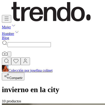
Mujer
Hombre
Blog
Colección por
josefina colinet
Compartir
invierno en la city
10 productos