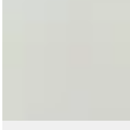
Agotado
GENORA
Gamulán Segovia
$ 4.890
$ 4.156