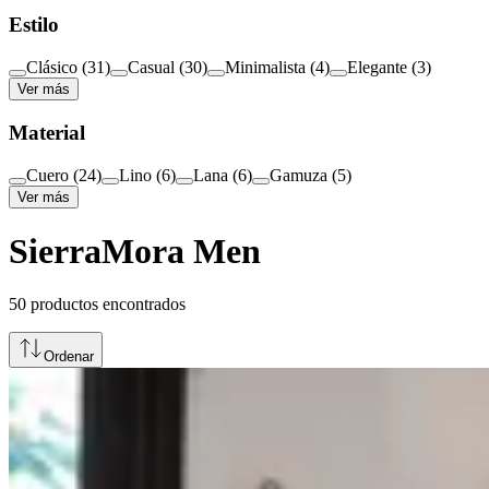
Estilo
Clásico
(
31
)
Casual
(
30
)
Minimalista
(
4
)
Elegante
(
3
)
Ver más
Material
Cuero
(
24
)
Lino
(
6
)
Lana
(
6
)
Gamuza
(
5
)
Ver más
SierraMora Men
50
productos encontrados
Ordenar