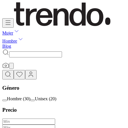
Mujer
Hombre
Blog
Género
Hombre
(
30
)
Unisex
(
20
)
Precio