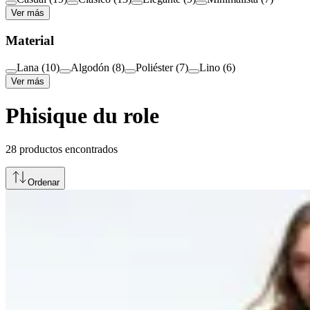
Ver más
Material
Lana
(
10
)
Algodón
(
8
)
Poliéster
(
7
)
Lino
(
6
)
Ver más
Phisique du role
28
productos encontrados
Ordenar