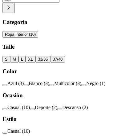
Categoría
Ropa Interior
(
10
)
Talle
S
M
L
XL
33/36
37/40
Color
Azul
(
3
)
Blanco
(
3
)
Multicolor
(
3
)
Negro
(
1
)
Ocasión
Casual
(
10
)
Deporte
(
2
)
Descanso
(
2
)
Estilo
Casual
(
10
)