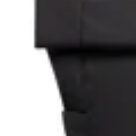
50
% OFF
Lefrik
Mochila Lefrik Lars Roll