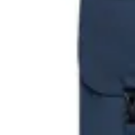
Lefrik
Mochila Handy
en
AMADEUS