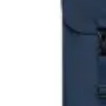
Lefrik
Mochila Handy
en
AMADEUS
$ 1.628
$ 3.830
$ 1.915