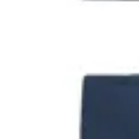
3
productos encontrados
50
% OFF