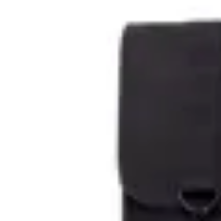
50
% OFF
Lefrik