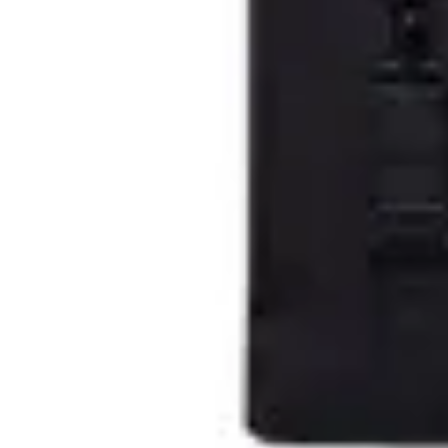
Mochila Handy
en
AMADEUS
$ 1.628
$ 3.830
$ 1.915
Lefrik
Filtrar
Ordenar