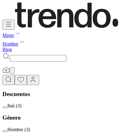
Mujer
Hombre
Blog
Descuentos
Itaú
(
3
)
Género
Hombre
(
3
)