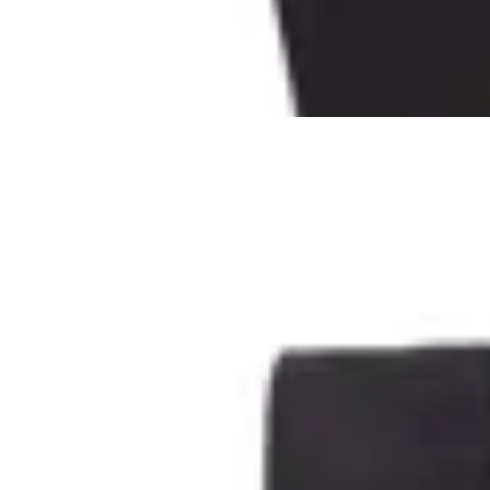
$ 2.365
50
% OFF