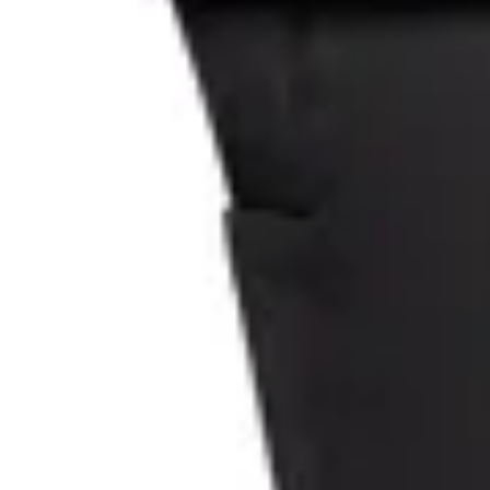
Lefrik
Mochila Lefrik Lars Roll
en
AMADEUS
$ 2.010
$ 4.730