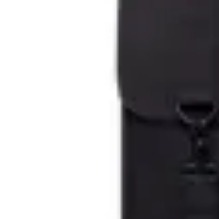
Lefrik
Mochila Handy
en
AMADEUS
$ 1.628