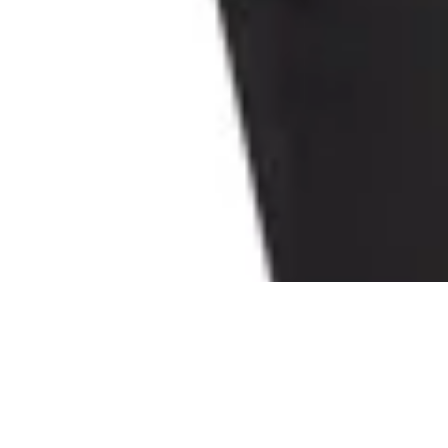
en
AMADEUS
$ 2.010
$ 4.730
$ 2.365