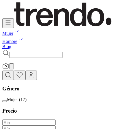
Mujer
Hombre
Blog
Género
Mujer
(
17
)
Precio