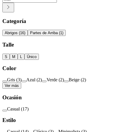
Categoría
Abrigos
(
16
)
Partes de Arriba
(
1
)
Talle
S
M
L
Único
Color
Gris
(
3
)
Azul
(
2
)
Verde
(
2
)
Beige
(
2
)
Ver más
Ocasión
Casual
(
17
)
Estilo
Casual
(
14
)
Clásico
(
3
)
Minimalista
(
3
)