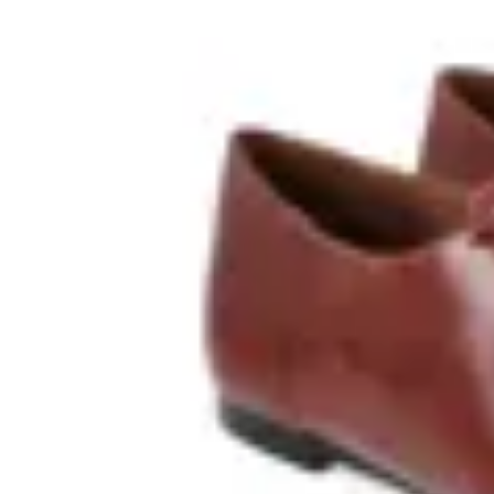
Cuero
Ver en Hush Puppies
Compartir
Reportar un problema
Ver en Hush Puppies
Compartir
Reportar un problema
Productos similares
Ver más
Ver más similares
¿Querés ser parte de Trendo?
Tengo una tienda
Soy creador
Apoyan:
Términos y condiciones