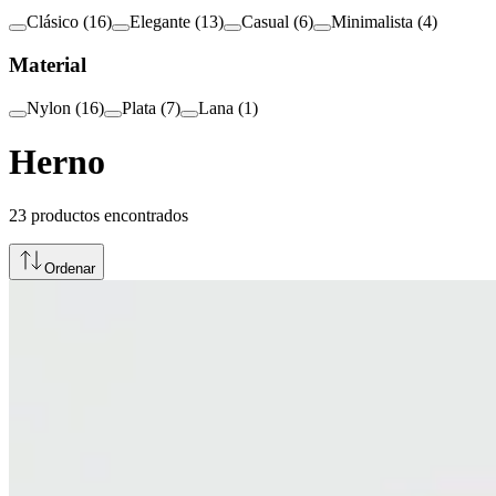
Clásico
(
16
)
Elegante
(
13
)
Casual
(
6
)
Minimalista
(
4
)
Material
Nylon
(
16
)
Plata
(
7
)
Lana
(
1
)
Herno
23
productos encontrados
Ordenar