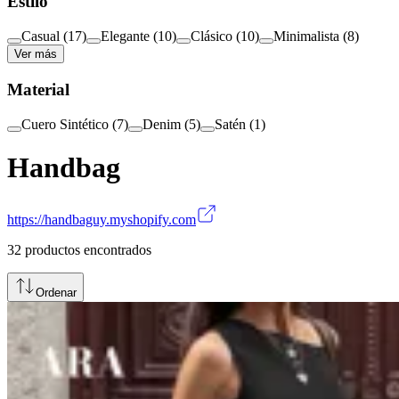
Estilo
Casual
(
17
)
Elegante
(
10
)
Clásico
(
10
)
Minimalista
(
8
)
Ver más
Material
Cuero Sintético
(
7
)
Denim
(
5
)
Satén
(
1
)
Handbag
https://handbaguy.myshopify.com
32
productos encontrados
Ordenar