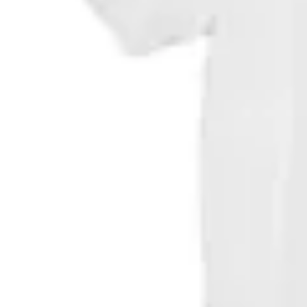
Florence Marine X
Remera Florence Logo
en
La Isla
$ 417
$ 2.390
$ 490