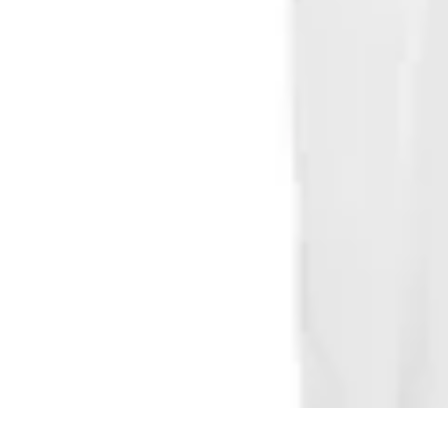
$ 417
$ 2.390
$ 490
Florence Marine X
Filtrar
Ordenar
1
producto encontrado