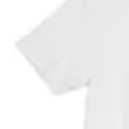
Florence Marine X
Remera Florence Logo
en
La Isla