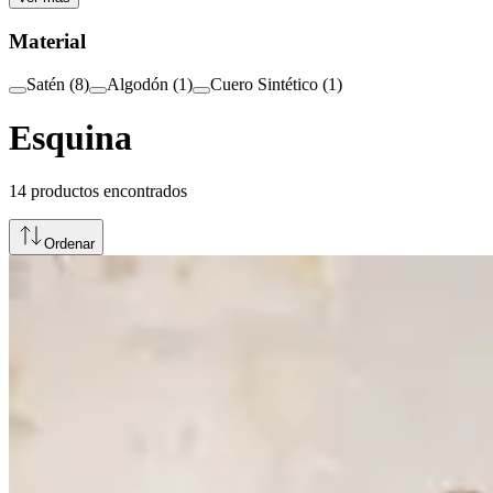
Material
Satén
(
8
)
Algodón
(
1
)
Cuero Sintético
(
1
)
Esquina
14
productos encontrados
Ordenar