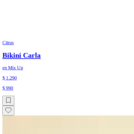
Citrus
Bikini Carla
en
Mix Up
$ 1.290
$ 990