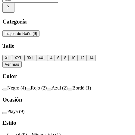
Categoría
Trajes de Baño
(
9
)
Talle
XL
XXL
3XL
4XL
4
6
8
10
12
14
Ver más
Color
Negro
(
4
)
Rojo
(
2
)
Azul
(
2
)
Bordó
(
1
)
Ocasión
Playa
(
9
)
Estilo
Casual
(
9
)
Minimalista
(
1
)