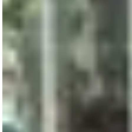
boxed
Sweater lavado gris
$ 2.490
boxed
https://boxedsw.com
Filtrar
Ordenar
2
productos encontrados