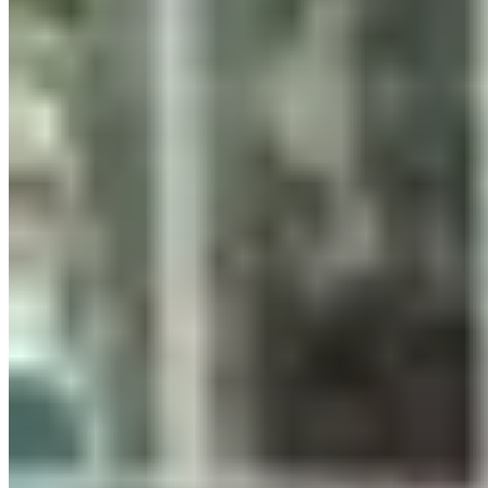
boxed
Sweater lavado gris
$ 2.490
¿Querés ser parte de Trendo?
Tengo una tienda
Soy creador
Apoyan:
Términos y condiciones
-
Política de privacidad