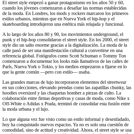
El street style empezó a ganar protagonismo en los años 50 y 60,
cuando los jóvenes comenzaron a desafiar las normas establecidas
de la moda. En Londres, los mods y rockers marcaron los primeros
estilos urbanos, mientras que en Nueva York el hip-hop y el
skateboarding introdujeron una estética más relajada y funcional.
A lo largo de los años 80 y 90, los movimientos underground, el
punk y el hip-hop consolidaron el street style. En los 2000, el street
style dio un salto enorme gracias a la digitalización. La moda de la
calle pasó de ser una manifestación cultural a convertirse en una
referencia global. Fotógrafos como Scott Schuman o Tommy Ton
comenzaron a documentar los looks más llamativos de las calles de
París, Nueva York o Tokio, y los medios empezaron a fijarse en lo
que la gente común —pero con estilo— usaba.
Las grandes marcas de lujo incorporaron elementos del streetwear
en sus colecciones, elevando prendas como las zapatillas chunky, las
hoodies oversized y las chaquetas bomber a piezas de culto. La
colaboración entre firmas deportivas y casas de moda, como Nike x
Off-White o Adidas x Prada, terminó de consolidar esta fusión entre
la moda urbana y el lujo.
Lo que alguna vez fue visto como un estilo informal y desenfadado,
hoy ha conquistado nuevos espacios. Ya no es solo una cuestión de
comodidad, sino de actitud y creatividad. Ahora, el street style se usa