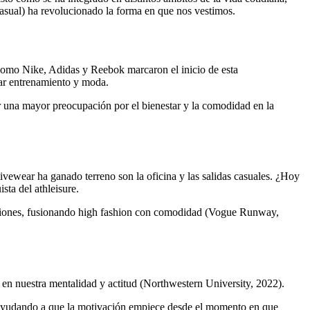
casual) ha revolucionado la forma en que nos vestimos.
 como Nike, Adidas y Reebok marcaron el inicio de esta
nar entrenamiento y moda.
una mayor preocupación por el bienestar y la comodidad en la
tivewear ha ganado terreno son la oficina y las salidas casuales. ¿Hoy
sta del athleisure.
ecciones, fusionando high fashion con comodidad (Vogue Runway,
r en nuestra mentalidad y actitud (Northwestern University, 2022).
s, ayudando a que la motivación empiece desde el momento en que