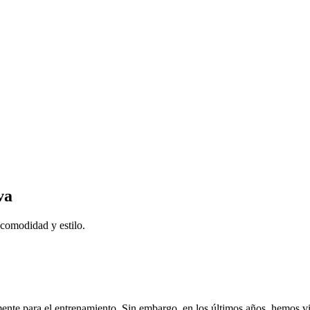
va
 comodidad y estilo.
nte para el entrenamiento. Sin embargo, en los últimos años, hemos vist