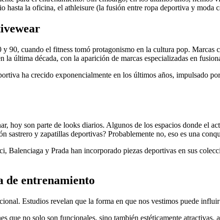
 hasta la oficina, el athleisure (la fusión entre ropa deportiva y moda 
ctivewear
0 y 90, cuando el fitness tomó protagonismo en la cultura pop. Marcas
n la última década, con la aparición de marcas especializadas en fusio
iva ha crecido exponencialmente en los últimos años, impulsado por 
nar, hoy son parte de looks diarios. Algunos de los espacios donde el ac
ón sastrero y zapatillas deportivas? Probablemente no, eso es una conqui
cci, Balenciaga y Prada han incorporado piezas deportivas en sus col
pa de entrenamiento
ncional. Estudios revelan que la forma en que nos vestimos puede influi
nes que no solo son funcionales, sino también estéticamente atractiva