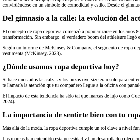
convirtiéndose en un símbolo de comodidad y estilo. Desde el gimnasio
Del gimnasio a la calle: la evolución del a
El concepto de ropa deportiva comenzó a popularizarse en los años 8
transformación. Sin embargo, el verdadero boom del athleisure llegó e
Según un informe de McKinsey & Company, el segmento de ropa deport
vestimenta (McKinsey, 2023).
¿Dónde usamos ropa deportiva hoy?
Si hace unos años las calzas y los buzos oversize eran solo para entre
te llamaría la atención que tu compañero llegue a la oficina con pantal
El impacto de esta tendencia ha sido tal que marcas de lujo como Gu
2024).
La importancia de sentirte bien con tu ro
Más allá de la moda, la ropa deportiva cumple un rol clave a nivel fu
Las marcas han entendido esta necesidad y han desarrollado coleccio