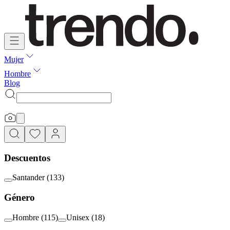
Mujer
Hombre
Blog
Descuentos
Santander
(
133
)
Género
Hombre
(
115
)
Unisex
(
18
)